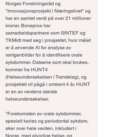
Norges Forskningsråd og 
"Innovasjonsprosjekt i Næringslivet" og 
har en samlet verdi på over 21 millioner 
kroner. Boneprox har 
samarbeidspartnere som SINTEF og 
TKMidt med seg i prosjektet, hvor målet 
er å anvende AI for analyse av 
røntgenbilder for å identifisere orale 
sykdommer. Dataene som skal brukes, 
kommer fra HUNT4 
(Helseundersøkelsen i Trøndelag), og 
prosjektet vil pågå i omtrent 4 år. HUNT 
er en av verdens største 
helseundersøkelser.
"Forekomsten av orale sykdommer, 
spesielt karies og periodontal sykdom, 
øker over hele verden, inkludert i 
Norge, med alvorlige helse- og 