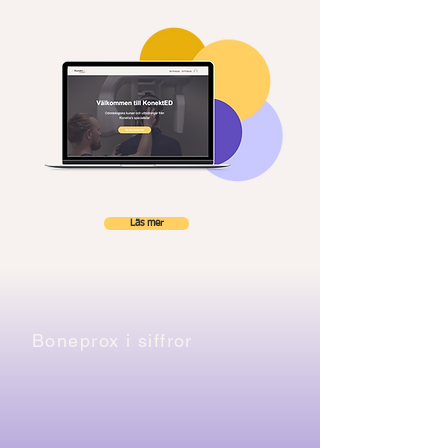
Läs mer
Boneprox i siffror
60
7