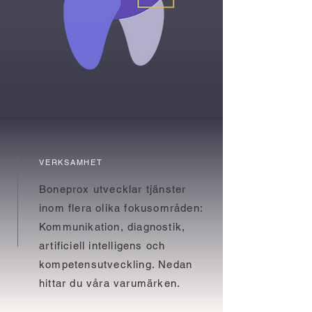
VERKSAMHET
Boneprox utvecklar tjänster
inom flera olika fokusområden:
Kommunikation, diagnostik,
artificiell intelligens och
kompetensutveckling. Nedan
hittar du våra varumärken.